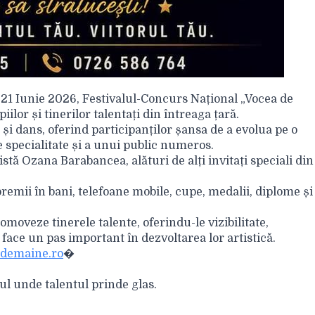
-21 Iunie 2026, Festivalul-Concurs Național „Vocea de
ilor și tinerilor talentați din întreaga țară.
i dans, oferind participanților șansa de a evolua pe o
e specialitate și a unui public numeros.
stă Ozana Barabancea, alături de alți invitați speciali din
premii în bani, telefoane mobile, cupe, medalii, diplome și
omoveze tinerele talente, oferindu-le vizibilitate,
face un pas important în dezvoltarea lor artistică.
demaine.ro
⁠�
cul unde talentul prinde glas.