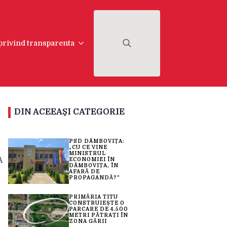
 privind transparenta
Search
for:
DIN ACEEAŞI CATEGORIE
PSD DÂMBOVIȚA:
„CU CE VINE
MINISTRUL
A
ECONOMIEI ÎN
DÂMBOVIȚA, ÎN
AFARĂ DE
PROPAGANDĂ?”
PRIMĂRIA TITU
CONSTRUIEȘTE O
PARCARE DE 4.500
METRI PĂTRAȚI ÎN
ZONA GĂRII