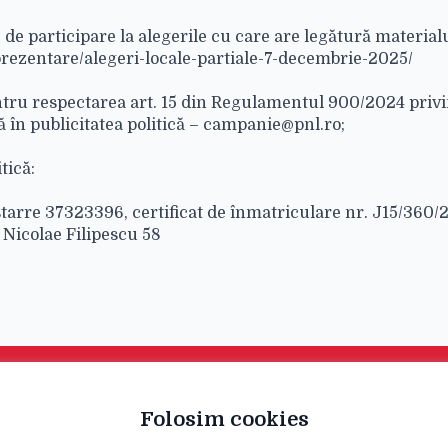
e de participare la alegerile cu care are legătură material
/prezentare/alegeri-locale-partiale-7-decembrie-2025/
ntru respectarea art. 15 din Regulamentul 900/2024 priv
ă în publicitatea politică – campanie@pnl.ro;
tică:
rre 37323396, certificat de înmatriculare nr. J15/360/2
Nicolae Filipescu 58
Folosim cookies