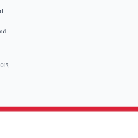
ul
ind
017,