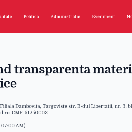
litate
Politica
Administratie
Eveniment
No
ind transparenta materi
tice
Filiala Dambovita, Targoviste str. B-dul Libertatii, nr. 3, b
nl.ro, CMF: 51250002
a 07:00 AM)