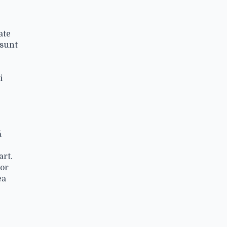
ate
 sunt
i
ă
art.
lor
ea