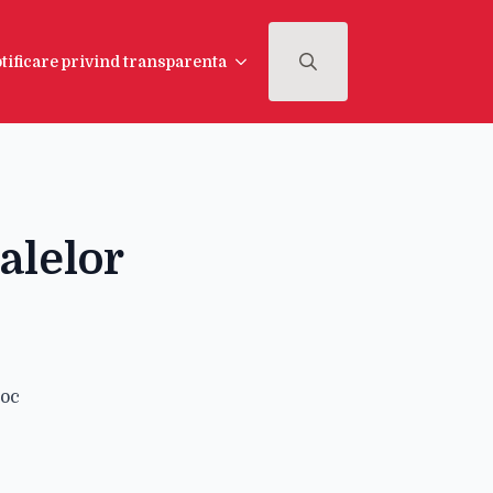
tificare privind transparenta
Search
for:
alelor
loc