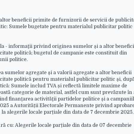
tor beneficii primite de furnizorii de servicii de publicit
itic: Sumele bugetate pentru materialul publicitar politic
 - informaţii privind originea sumelor şi a altor benefici
icitate politică; bugetul de campanie este constituit din
nii politice.
a sumelor agregate şi a valorii agregate a altor beneficii
citate politică pentru materialul publicitar politic şi, dup
tică: Sumele includ TVA și reflectă limitele maxime de
eastă categorie de material, astfel cum sunt prevăzute în 
nd finanţarea activităţii partidelor politice şi a campanii
2025 a Autorității Electorale Permanente privind aprobar
la alegerile locale parțiale din data de 7 decembrie 2025.
tură cu: Alegerile locale parțiale din data de 07 decembrie