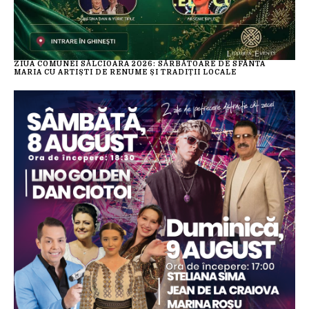
ZIUA COMUNEI SĂLCIOARA 2026: SĂRBĂTOARE DE SFÂNTA
MARIA CU ARTIȘTI DE RENUME ȘI TRADIȚII LOCALE