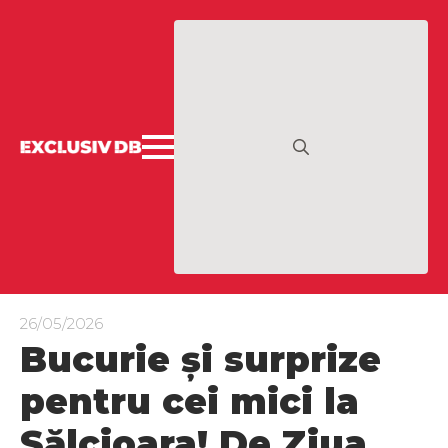
Search
for:
26/05/2026
Bucurie și surprize
pentru cei mici la
Sălcioara! De Ziua