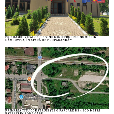
PSD DÂMBOVIȚA: „CU CE VINE MINISTRUL ECONOMIEI ÎN
DÂMBOVIȚA, ÎN AFARĂ DE PROPAGANDĂ?”
PRIMĂRIA TITU CONSTRUIEȘTE O PARCARE DE 4.500 METRI
PĂTRAȚI ÎN ZONA GĂRII