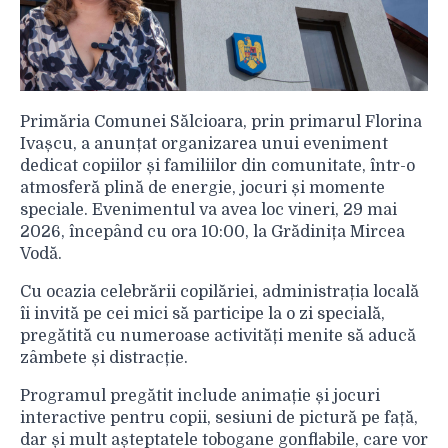
Primăria Comunei Sălcioara, prin primarul Florina
Ivașcu, a anunțat organizarea unui eveniment
dedicat copiilor și familiilor din comunitate, într-o
atmosferă plină de energie, jocuri și momente
speciale. Evenimentul va avea loc vineri, 29 mai
2026, începând cu ora 10:00, la Grădinița Mircea
Vodă.
Cu ocazia celebrării copilăriei, administrația locală
îi invită pe cei mici să participe la o zi specială,
pregătită cu numeroase activități menite să aducă
zâmbete și distracție.
Programul pregătit include animație și jocuri
interactive pentru copii, sesiuni de pictură pe față,
dar și mult așteptatele tobogane gonflabile, care vor