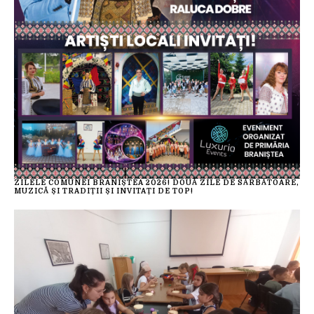
ZILELE COMUNEI BRANIȘTEA 2026! DOUĂ ZILE DE SĂRBĂTOARE,
MUZICĂ ȘI TRADIȚII ȘI INVITAȚI DE TOP!