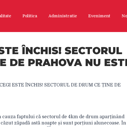
litate
Politica
Administratie
Eveniment
No
STE ÎNCHIS! SECTORUL
NE DE PRAHOVA NU EST
EGI ESTE ÎNCHIS! SECTORUL DE DRUM CE ȚINE DE
in cauza faptului că sectorul de 4km de drum aparținând
A căzut zăpadă astă noapte și sunt porțiuni alunecoase. În