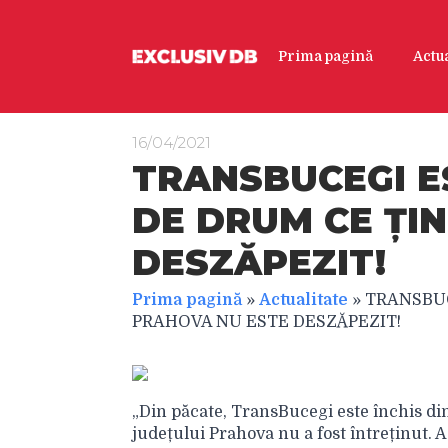
Prima pagină
Actua
16/04/2021
TRANSBUCEGI E
DE DRUM CE ȚI
DESZĂPEZIT!
Prima pagină
»
Actualitate
»
TRANSBUC
PRAHOVA NU ESTE DESZĂPEZIT!
„Din păcate, TransBucegi este închis d
județului Prahova nu a fost întreținut. 