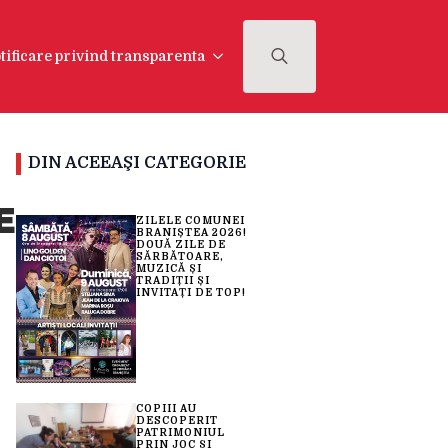
tificare privind transparenta
Search
for:
DIN ACEEAŞI CATEGORIE
E
ZILELE COMUNEI
BRANIȘTEA 2026!
DOUĂ ZILE DE
SĂRBĂTOARE,
MUZICĂ ȘI
TRADIȚII ȘI
INVITAȚI DE TOP!
COPIII AU
DESCOPERIT
PATRIMONIUL
PRIN JOC ȘI