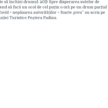
ste să închizi drumul.
Spre disperarea sutelor de
end să facă un ocol de cel puțin o oră pe un drum parțial
ovid + nepăsarea autorităților = foarte greu” au scris pe
ției Turistice Peștera Padina.