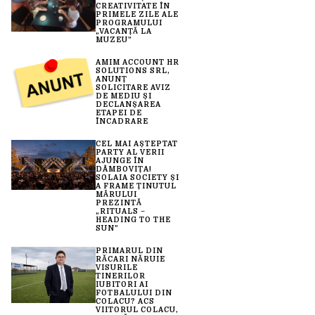
CREATIVITATE ÎN
PRIMELE ZILE ALE
PROGRAMULUI
„VACANȚĂ LA
MUZEU”
AMIM ACCOUNT HR
SOLUTIONS SRL,
ANUNȚ
SOLICITARE AVIZ
DE MEDIU ȘI
DECLANȘAREA
ETAPEI DE
ÎNCADRARE
CEL MAI AȘTEPTAT
PARTY AL VERII
AJUNGE ÎN
DÂMBOVIȚA!
SOLAIA SOCIETY ȘI
A FRAME ȚINUTUL
MĂRULUI
PREZINTĂ
„RITUALS –
HEADING TO THE
SUN”
PRIMARUL DIN
RĂCARI NĂRUIE
VISURILE
TINERILOR
IUBITORI AI
FOTBALULUI DIN
COLACU? ACS
VIITORUL COLACU,