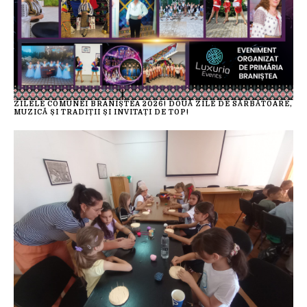
ZILELE COMUNEI BRANIȘTEA 2026! DOUĂ ZILE DE SĂRBĂTOARE,
MUZICĂ ȘI TRADIȚII ȘI INVITAȚI DE TOP!