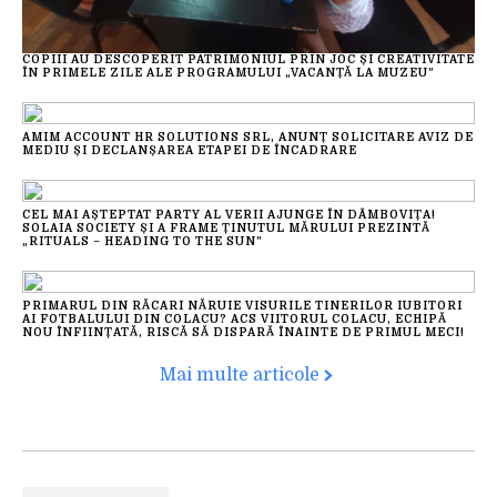
COPIII AU DESCOPERIT PATRIMONIUL PRIN JOC ȘI CREATIVITATE
ÎN PRIMELE ZILE ALE PROGRAMULUI „VACANȚĂ LA MUZEU”
AMIM ACCOUNT HR SOLUTIONS SRL, ANUNȚ SOLICITARE AVIZ DE
MEDIU ȘI DECLANȘAREA ETAPEI DE ÎNCADRARE
CEL MAI AȘTEPTAT PARTY AL VERII AJUNGE ÎN DÂMBOVIȚA!
SOLAIA SOCIETY ȘI A FRAME ȚINUTUL MĂRULUI PREZINTĂ
„RITUALS – HEADING TO THE SUN”
PRIMARUL DIN RĂCARI NĂRUIE VISURILE TINERILOR IUBITORI
AI FOTBALULUI DIN COLACU? ACS VIITORUL COLACU, ECHIPĂ
NOU ÎNFIINȚATĂ, RISCĂ SĂ DISPARĂ ÎNAINTE DE PRIMUL MECI!
Mai multe articole