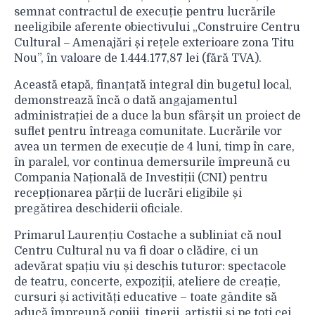
semnat contractul de execuție pentru lucrările
neeligibile aferente obiectivului „Construire Centru
Cultural – Amenajări și rețele exterioare zona Titu
Nou”, în valoare de 1.444.177,87 lei (fără TVA).
Această etapă, finanțată integral din bugetul local,
demonstrează încă o dată angajamentul
administrației de a duce la bun sfârșit un proiect de
suflet pentru întreaga comunitate. Lucrările vor
avea un termen de execuție de 4 luni, timp în care,
în paralel, vor continua demersurile împreună cu
Compania Națională de Investiții (CNI) pentru
recepționarea părții de lucrări eligibile și
pregătirea deschiderii oficiale.
Primarul Laurențiu Costache a subliniat că noul
Centru Cultural nu va fi doar o clădire, ci un
adevărat spațiu viu și deschis tuturor: spectacole
de teatru, concerte, expoziții, ateliere de creație,
cursuri și activități educative – toate gândite să
aducă împreună copiii, tinerii, artiștii și pe toți cei