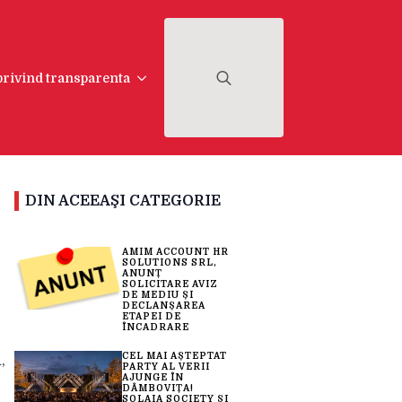
 privind transparenta
Search
for:
DIN ACEEAŞI CATEGORIE
AMIM ACCOUNT HR
SOLUTIONS SRL,
ANUNȚ
SOLICITARE AVIZ
DE MEDIU ȘI
DECLANȘAREA
ETAPEI DE
ÎNCADRARE
CEL MAI AȘTEPTAT
,
PARTY AL VERII
AJUNGE ÎN
DÂMBOVIȚA!
SOLAIA SOCIETY ȘI