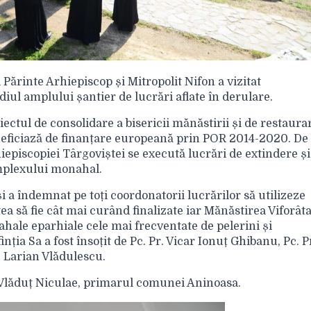
 Părinte Arhiepiscop și Mitropolit Nifon a vizitat
iul amplului șantier de lucrări aflate în derulare.
oiectul de consolidare a bisericii mănăstirii și de restaura
eneficiază de finanțare europeană prin POR 2014-2020. De
episcopiei Târgoviștei se execută lucrări de extindere și
mplexului monahal.
și a îndemnat pe toți coordonatorii lucrărilor să utilizeze
tea să fie cât mai curând finalizate iar Mănăstirea Viforât
hale eparhiale cele mai frecventate de pelerini și
inția Sa a fost însoțit de Pc. Pr. Vicar Ionuț Ghibanu, Pc. P
. Larian Vlădulescu.
i Vlăduț Niculae, primarul comunei Aninoasa.