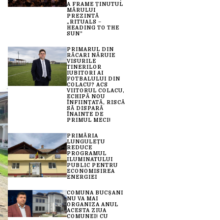
A FRAME ȚINUTUL
MĂRULUI
PREZINTĂ
„RITUALS –
HEADING TO THE
SUN”
PRIMARUL DIN
RĂCARI NĂRUIE
VISURILE
TINERILOR
IUBITORI AI
FOTBALULUI DIN
COLACU? ACS
VIITORUL COLACU,
ECHIPĂ NOU
ÎNFIINȚATĂ, RISCĂ
SĂ DISPARĂ
ÎNAINTE DE
PRIMUL MECI!
PRIMĂRIA
LUNGULEȚU
REDUCE
PROGRAMUL
ILUMINATULUI
PUBLIC PENTRU
ECONOMISIREA
ENERGIEI
COMUNA BUCȘANI
NU VA MAI
ORGANIZA ANUL
ACESTA ZIUA
COMUNEI! CU