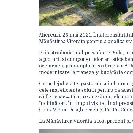
Miercuri, 26 mai 2021, Înaltpreasfințitul
Mănăstirea Viforâta pentru a analiza stad
Prin strădania Înaltpreasfinției Sale, pr
a picturii și componentelor artistice b
asemenea, prin implicarea directă a Arhi
modernizare la trapeza și bucătăria co
Cu prilejul vizitei pastorale a îndrumat 
cele mai eficiente soluții pentru ca aces
să fie reașezată între așezămintele mona
închinători. În timpul vizitei, Înaltpreasf
Cons. Victor Drăghicescu și Pc. Pr. Cons
La Mănăstirea Viforăta a fost prezent ș