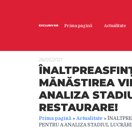
Prima pagină
Actualitate
26/05/2021
ÎNALTPREASFINȚ
MĂNĂSTIREA VI
ANALIZA STADI
RESTAURARE!
Prima pagină
»
Actualitate
»
ÎNALTPRE
PENTRU A ANALIZA STADIUL LUCRĂR