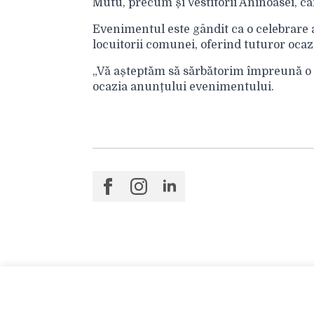
Mutu, precum și Vestitorii Aninoasei, ca
Evenimentul este gândit ca o celebrare a 
locuitorii comunei, oferind tuturor ocaz
„Vă așteptăm să sărbătorim împreună o z
ocazia anunțului evenimentului.