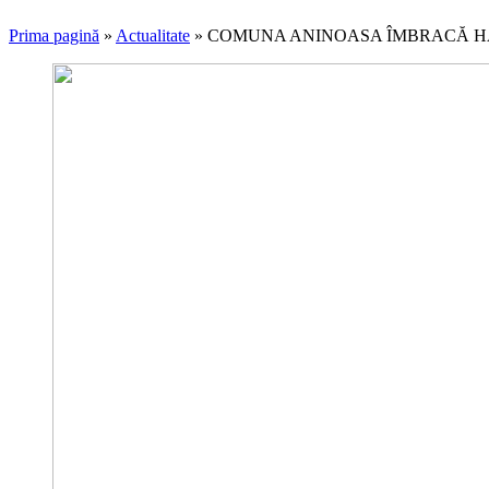
Prima pagină
»
Actualitate
»
COMUNA ANINOASA ÎMBRACĂ HAI