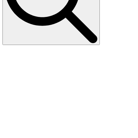
Search
for: