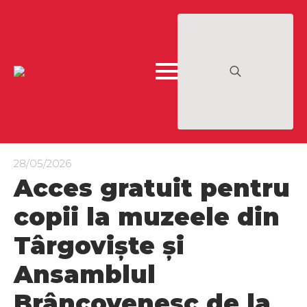
Search
for:
28/05/2026
Acces gratuit pentru
copii la muzeele din
Târgovişte și
Ansamblul
Brâncovenesc de la