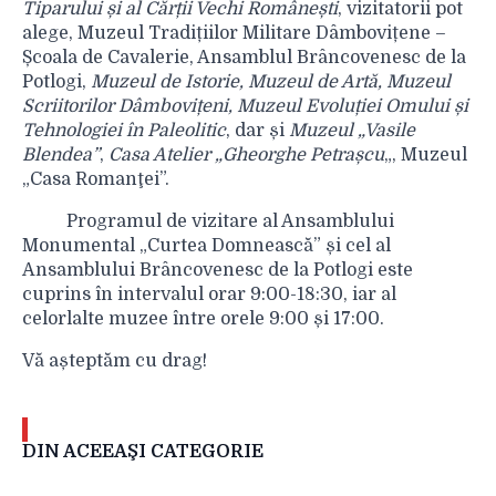
Tiparului și al Cărții Vechi Românești
, vizitatorii pot
alege, Muzeul Tradițiilor Militare Dâmbovițene –
Școala de Cavalerie, Ansamblul Brâncovenesc de la
Potlogi,
Muzeul de Istorie, Muzeul de Artă, Muzeul
Scriitorilor Dâmbovițeni, Muzeul Evoluției Omului și
Tehnologiei în Paleolitic
, dar și
Muzeul „Vasile
Blendea”
,
Casa Atelier „Gheorghe Petrașcu
„, Muzeul
„Casa Romanţei”.
Programul de vizitare al Ansamblului
Monumental „Curtea Domnească” și cel al
Ansamblului Brâncovenesc de la Potlogi este
cuprins în intervalul orar 9:00-18:30, iar al
celorlalte muzee între orele 9:00 și 17:00.
Vă așteptăm cu drag!
DIN ACEEAŞI CATEGORIE