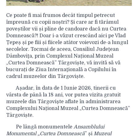
Ce poate fi mai frumos decât timpul petrecut
împreună cu copii noștri? Și care ar fi tărâmul
poveștilor vii și pline de candoare dacă nu Curtea
Domnească?! Doar i-a văzut crescând aici pe Vlad
Țepeș și pe fiii și fiicele atâtor voievozi de-a lungul
secolelor. Tocmai de aceea, Consiliul Judeţean
Dâmboviţa, prin Complexul Național Muzeal
„Curtea Domnească” Târgoviște, vă invită să vă
bucurați de Ziua Internaţională a Copilului în
cadrul muzeelor din Târgoviște.
Așadar, în data de 1 Iunie 2026, tinerii cu
vârsta de până la 18 ani, vor putea vizita gratuit
muzeele din Târgovişte aflate în administrarea
Complexului Național Muzeal „Curtea Domnească”
Târgoviște.
Pe lângă monumentele
Ansamblului
Monumental „Curtea Domnească
” și
Muzeul