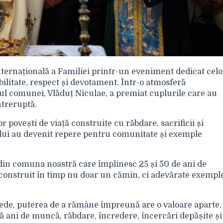
ternațională a Familiei printr-un eveniment dedicat celo
ilitate, respect și devotament. Într-o atmosferă
ul comunei, Vlăduț Niculae, a premiat cuplurile care au
ntreruptă.
 povești de viață construite cu răbdare, sacrificii și
ului au devenit repere pentru comunitate și exemple
 din comuna noastră care împlinesc 25 și 50 de ani de
construit în timp nu doar un cămin, ci adevărate exempl
pede, puterea de a rămâne împreună are o valoare aparte.
flă ani de muncă, răbdare, încredere, încercări depășite și