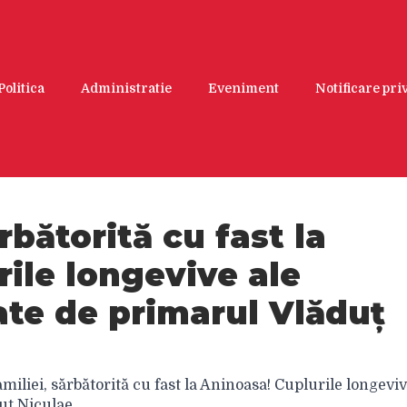
Politica
Administratie
Eveniment
Notificare pr
rbătorită cu fast la
ile longevive ale
te de primarul Vlăduț
miliei, sărbătorită cu fast la Aninoasa! Cuplurile longevi
uț Niculae