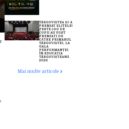
TÂRGOVIȘTEA ȘI-A
PREMIAT ELITELE!
PESTE 500 DE
COPII AU FOST
PREMIAȚI DE
CĂTRE PRIMARUL
r
TÂRGOVIȘTEI, LA
GALA
PERFORMANȚEI
ÎN EDUCAȚIA
TÂRGOVIȘTEANĂ
2026
Mai multe articole
e