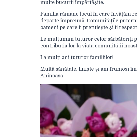
multe bucurii împărtășite.
Familia rămâne locul în care învățăm res
departe împreună. Comunitățile puternice
oameni pe care îi prețuiește și îi respect
Le mulțumim tuturor celor sărbătoriți p
contribuția lor la viața comunității noast
La mulți ani tuturor familiilor!
Multă sănătate, liniște și ani frumoși 
Aninoasa