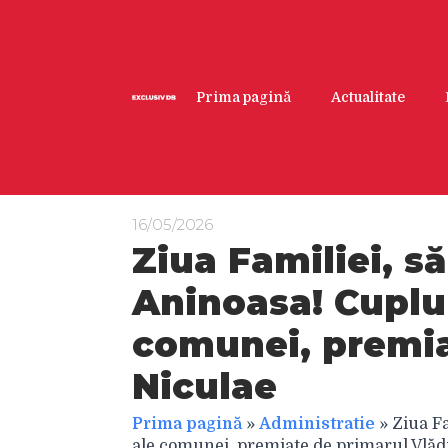
Prima pagină
Actualitate
16/05/2026
Ziua Familiei, să
Aninoasa! Cuplur
comunei, premia
Niculae
Prima pagină
»
Administratie
»
Ziua Fa
ale comunei, premiate de primarul Vlăd