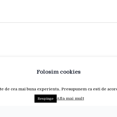
Folosim cookies
rte de cea mai buna experienta.. Presupunem ca esti de acord,
Afla mai mult
Respinge
Politica cookie-urilor
Politica de confidentialitate
C