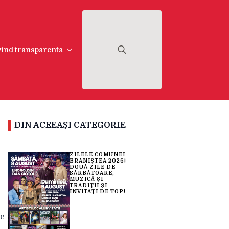
ivind transparenta
Search
for:
DIN ACEEAŞI CATEGORIE
ZILELE COMUNEI
BRANIȘTEA 2026!
DOUĂ ZILE DE
SĂRBĂTOARE,
MUZICĂ ȘI
TRADIȚII ȘI
INVITAȚI DE TOP!
ve