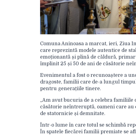
Comuna Aninoasa a marcat, ieri, Ziua In
care reprezintă modele autentice de stab
emoționantă și plină de căldură, primar
împlinit 25 și 50 de ani de căsătorie neî
Evenimentul a fost o recunoaștere a unor
dragoste, familii care de-a lungul timp
pentru generațiile tinere.
„Am avut bucuria de a celebra familiile
căsătorie neîntreruptă, oameni care au 
de statornicie și demnitate.
Într-o lume în care totul se schimbă re
În spatele fiecărei familii premiate se a