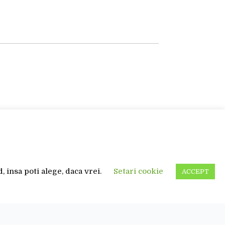
 insa poti alege, daca vrei.
Setari cookie
ACCEPT
ontact
Termene si conditii
Notificare-privind-transp