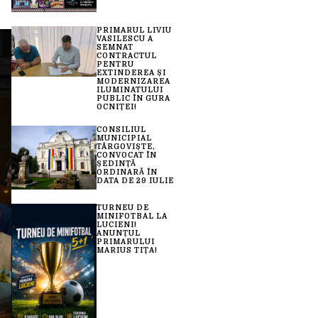
PRIMARUL LIVIU
VASILESCU A
SEMNAT
CONTRACTUL
PENTRU
EXTINDEREA ȘI
MODERNIZAREA
ILUMINATULUI
PUBLIC ÎN GURA
OCNIȚEI!
CONSILIUL
MUNICIPIAL
TÂRGOVIȘTE,
CONVOCAT ÎN
ȘEDINȚĂ
ORDINARĂ ÎN
DATA DE 29 IULIE
TURNEU DE
MINIFOTBAL LA
LUCIENI!
ANUNȚUL
PRIMARULUI
MARIUS TIȚA!