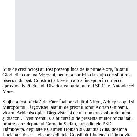
Sute de credincioși au fost prezenți încă de le primele ore, în satul
Glod, din comuna Moroeni, pentru a participa la slujba de sfințire a
bisericii din sat. Construcția bisericii a fost începută în urmă cu
aproximativ 20 de ani. Biserica va purta hramul Sf. Cuv. Antonie cel
Mare.
Slujba a fost oficiată de către Înaltpresfințitul Nifon, Arhiepiscopul și
Mitropolitul Târgoviștei, alături de preotul Ionuț Adrian Ghibanu,
vicarul Arhiepiscopiei Târgoviștei și de un numeros sobor de preoți
și diaconi. Evenimentul s-a bucurat și de prezența multor oficialități,
printre care: deputatul Corneliu Ștefan, președintele PSD
Dâmbovița, deputatele Carmen Holban și Claudia Gilia, doamna
Luciana Cristea – vicepreședintele Consiliului Județean Dâmbovița