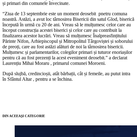
și primari din comunele învecinate.
“Ziua de 13 septembrie este un moment deosebit pnetru comuna
noastră. Astăzi, a avut loc târnosirea Bisericii din satul Glod, biserică
începută în urmă cu 20 de ani. Vreau să le mulțumesc celor care au
început construcția acestei biserici și celor care au contribuit la
finalizarea acestor lucrări. Vreau să mulțumesc Înalpreasfințitului
Părinte Nifon, Arhiepiscopul și Mitropolitul Târgoviștei și soborului
de preoți, care au fost astăzi alături de noi la târnosirea bisericii.
Mulțumesc și parlamentarilor, colegilor primari și tuturor enoriașilor
pentru că au fost prezenți la acest eveniment deosebit.” a declarat
Laurențiu Mihai Moraru , primarul comunei Moroeni.
După slujbă, credincioșii, atât bărbații, cât și femeile, au putut intra
în Sfântul Altar , pentru a se închina.
DIN ACEEAŞI CATEGORIE