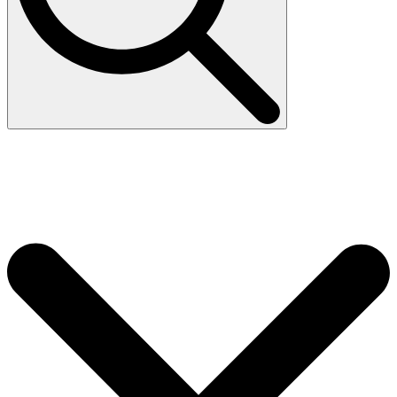
Search
for: