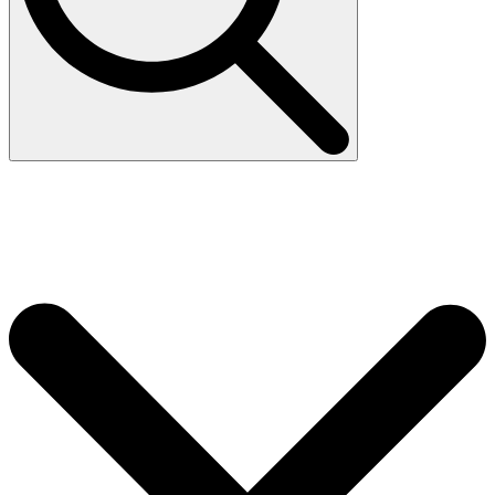
Search
for: