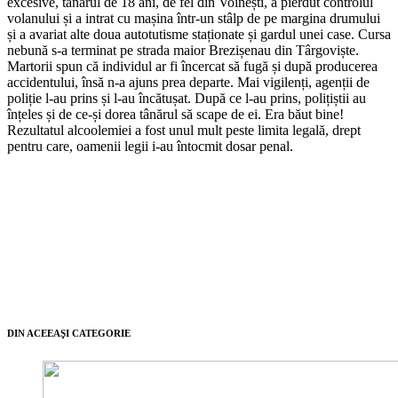
excesive, tânărul de 18 ani, de fel din Voinești, a pierdut controlul
volanului și a intrat cu mașina într-un stâlp de pe margina drumului
și a avariat alte doua autotutisme staționate și gardul unei case. Cursa
nebună s-a terminat pe strada maior Brezișenau din Târgoviște.
Martorii spun că individul ar fi încercat să fugă și după producerea
accidentului, însă n-a ajuns prea departe. Mai vigilenți, agenții de
poliție l-au prins și l-au încătușat. După ce l-au prins, polițiștii au
înțeles și de ce-și dorea tânărul să scape de ei. Era băut bine!
Rezultatul alcoolemiei a fost unul mult peste limita legală, drept
pentru care, oamenii legii i-au întocmit dosar penal.
DIN ACEEAŞI CATEGORIE