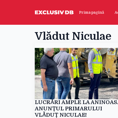
Prima pagină
A
Vlădut Niculae
LUCRĂRI AMPLE LA ANINOAS
ANUNȚUL PRIMARULUI
VLĂDUȚ NICULAE!