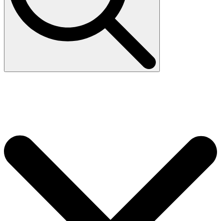
Search
for: