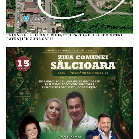
PRIMĂRIA TITU CONSTRUIEȘTE O PARCARE DE 4.500 METRI
PĂTRAȚI ÎN ZONA GĂRII