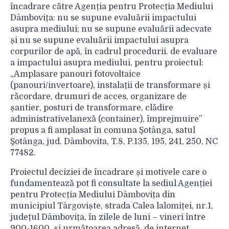
încadrare către Agenția pentru Protecția Mediului
Dâmbovița: nu se supune evaluării impactului
asupra mediului; nu se supune evaluării adecvate
și nu se supune evaluării impactului asupra
corpurilor de apă, în cadrul procedurii. de evaluare
a impactului asupra mediului, pentru proiectul:
„Amplasare panouri fotovoltaice
(panouri/invertoare), instalații de transformare și
răcordare, drumuri de acces, organizare de
șantier, posturi de transformare, clădire
administrativelanexă (container), împrejmuire”
propus a fi amplasat în comuna Şotânga, satul
Şotânga, jud. Dâmbovita, T.8, P.135, 195, 241, 250, NC
77482.
Proiectul deciziei de încadrare și motivele care o
fundamentează pot fi consultate la sediul Agenției
pentru Protecția Mediului Dâmbovița din
municipiul Târgoviște, strada Calea lalomiței, nr.1,
județul Dâmbovița, în zilele de luni – vineri între
900-1600, și următoarea adresă. de internet