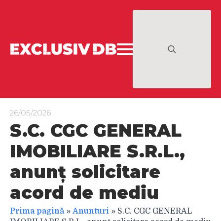
Search
for:
26/05/2026
S.C. CGC GENERAL
IMOBILIARE S.R.L.,
anunț solicitare
acord de mediu
Prima pagină
»
Anunturi
»
S.C. CGC GENERAL