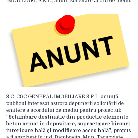
IMOBILIARE S.R.L., anunț solicitare acord de mediu
S.C. CGC GENERAL IMOBILIARE S.R.L. anunță
publicul interesat asupra depunerii solicitării de
emitere a acordului de mediu pentru proiectul:
”Schimbare destinație din producție elemente
beton armat în depozitare, supraetajare birouri
interioare hală și modificare acces hală”
, propus
a fi amplasat în jud. Dâmbovița, Mun. Târgoviște,