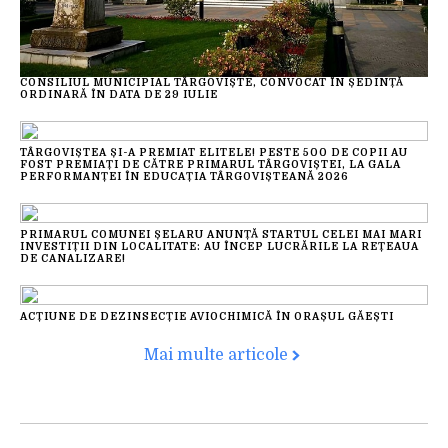
CONSILIUL MUNICIPIAL TÂRGOVIȘTE, CONVOCAT ÎN ȘEDINȚĂ
ORDINARĂ ÎN DATA DE 29 IULIE
TÂRGOVIȘTEA ȘI-A PREMIAT ELITELE! PESTE 500 DE COPII AU
FOST PREMIAȚI DE CĂTRE PRIMARUL TÂRGOVIȘTEI, LA GALA
PERFORMANȚEI ÎN EDUCAȚIA TÂRGOVIȘTEANĂ 2026
PRIMARUL COMUNEI ȘELARU ANUNȚĂ STARTUL CELEI MAI MARI
INVESTIȚII DIN LOCALITATE: AU ÎNCEP LUCRĂRILE LA REȚEAUA
DE CANALIZARE!
ACȚIUNE DE DEZINSECȚIE AVIOCHIMICĂ ÎN ORAȘUL GĂEȘTI
Mai multe articole