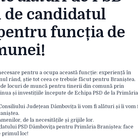
 de candidatul
pentru funcția de
munei!
ecesare pentru a ocupa această funcție: experiență în
mul rând, știe tot ceea ce trebuie făcut pentru Braniștea.
 de locuri de muncă pentru tinerii din comună prin
tinua și investițiile începute de Echipa PSD de la Primăria
onsiliului Județean Dâmbovița îi vom fi alături și îi vom f
raniștea.
enilor, de la necesitățile și grijile lor.
idatului PSD Dâmboviţa pentru Primăria Braniștea: face
 primul loc!