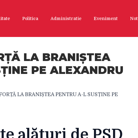
itate
Politica
Administratie
Eveniment
Not
RȚĂ LA BRANIȘTEA
SȚINE PE ALEXANDRU
 FORȚĂ LA BRANIȘTEA PENTRU A-L SUSȚINE PE
te alături de PSD