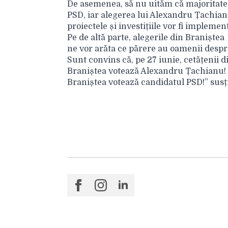
De asemenea, să nu uităm că majoritatea
PSD, iar alegerea lui Alexandru Țachia
proiectele și investițiile vor fi impleme
Pe de altă parte, alegerile din Braniștea
ne vor arăta ce părere au oamenii despre
Sunt convins că, pe 27 iunie, cetățenii d
Braniștea votează Alexandru Țachianu!
Braniștea votează candidatul PSD!” sus