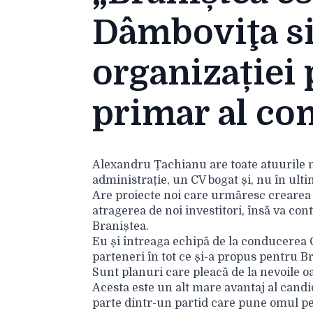
Dâmboviţa si
organizației 
primar al co
Alexandru Țachianu are toate atuurile n
administrație, un CV bogat și, nu în ulti
Are proiecte noi care urmăresc crearea
atragerea de noi investitori, însă va con
Braniștea.
Eu și întreaga echipă de la conducerea C
parteneri în tot ce și-a propus pentru B
Sunt planuri care pleacă de la nevoile oam
Acesta este un alt mare avantaj al cand
parte dintr-un partid care pune omul pe