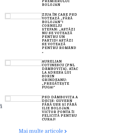
PREMIERULUI
BOLOJAN
ZIUA ÎN CARE PSD
VOTEAZĂ „FĂRĂ
BOLOJAN”!
CORNELIU
ȘTEFAN: „ASTĂZI
NU SE VOTEAZĂ
PENTRU UN
PARTID! ASTĂZI
SE VOTEAZĂ
PENTRU ROMÂNI!
„
AURELIAN
COTINESCU (PNL
DÂMBOVIȚA), ATAC
LA ADRESA LUI
SORIN
GRINDEANU:
„PREGĂTEȘTE
FUGA!”
PSD DÂMBOVIȚA A
DECIS: GUVERN
FĂRĂ USR ȘI FĂRĂ
i
ILIE BOLOJAN.
VICTOR PONTA ÎI
FELICITĂ PENTRU
CURAJ!
Mai multe articole