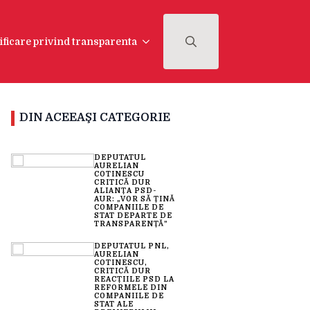
ificare privind transparenta
Search
for:
DIN ACEEAŞI CATEGORIE
DEPUTATUL
AURELIAN
COTINESCU
CRITICĂ DUR
ALIANȚA PSD-
AUR: „VOR SĂ ȚINĂ
COMPANIILE DE
STAT DEPARTE DE
TRANSPARENȚĂ”
DEPUTATUL PNL,
AURELIAN
COTINESCU,
CRITICĂ DUR
REACȚIILE PSD LA
REFORMELE DIN
COMPANIILE DE
STAT ALE