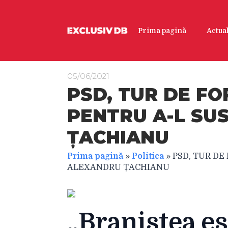
Prima pagină
Actual
05/06/2021
PSD, TUR DE FO
PENTRU A-L SU
ȚACHIANU
Prima pagină
»
Politica
»
PSD, TUR DE
ALEXANDRU ȚACHIANU
„Braniștea es