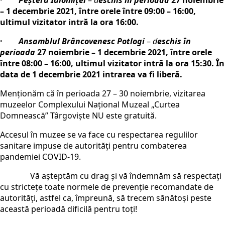
– 1 decembrie 2021, între orele între 09:00 – 16:00,
ultimul vizitator intră la ora 16:00.
·
Ansamblul Brâncovenesc Potlogi
–
d
eschis în
perioada
27 noiembrie – 1 decembrie 2021, între orele
între 08:00 – 16:00, ultimul vizitator intră la ora 15:30. În
data de 1 decembrie 2021 intrarea va fi liberă.
Menţionăm că în perioada 27 – 30 noiembrie, vizitarea
muzeelor Complexului Național Muzeal „Curtea
Domnească” Târgoviște NU este gratuită.
Accesul în muzee se va face cu respectarea regulilor
sanitare impuse de autorități pentru combaterea
pandemiei COVID-19.
Vă aşteptăm cu drag şi vă îndemnăm să respectaţi
cu strictețe toate normele de prevenție recomandate de
autorităţi, astfel ca, împreună, să trecem sănătoși peste
această perioadă dificilă pentru toți!