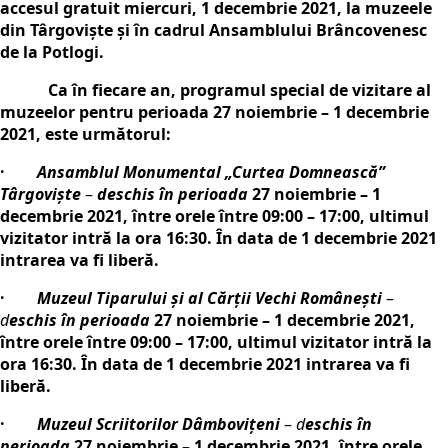
accesul gratuit miercuri, 1 decembrie 2021
, la muzeele
din Târgovişte şi în cadrul Ansamblului Brâncovenesc
de la Potlogi.
Ca în fiecare an, programul special de vizitare al
muzeelor pentru perioada 27 noiembrie – 1 decembrie
2021, este următorul:
·
Ansamblul Monumental „Curtea Domnească”
Târgovişte
–
deschis în perioada
27 noiembrie – 1
decembrie 2021, între orele între 09:00 – 17:00, ultimul
vizitator intră la ora 16:30. În data de 1 decembrie 2021
intrarea va fi liberă.
·
Muzeul Tiparului şi al Cărţii Vechi Româneşti
–
d
eschis în perioada
27 noiembrie – 1 decembrie 2021,
între orele între 09:00 – 17:00, ultimul vizitator intră la
ora 16:30. În data de 1 decembrie 2021 intrarea va fi
liberă.
·
Muzeul Scriitorilor Dâmboviţeni
–
d
eschis în
perioada
27 noiembrie – 1 decembrie 2021, între orele