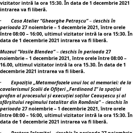
vizitator intră la ora 15:30. În data de 1 decembrie 2021
intrarea va fi liberă.
·
Casa Atelier “Gheorghe Petraşcu”
–
d
eschis în
perioada
27 noiembrie – 1 decembrie 2021, între orele
între 08:00 – 16:00, ultimul vizitator intră la ora 15:30. În
data de 1 decembrie 2021 intrarea va fi liberă.
Muzeul ”Vasile Blendea”
–
d
eschis în perioada
27
noiembrie – 1 decembrie 2021, între orele între 08:00 –
16.00, ultimul vizitator intră la ora 15.30. În data de 1
decembrie 2021 intrarea va fi liberă.
·
Expoziţia „Metamorfozele unui loc al memoriei: de la
cavalerismul Şcolii de Ofiţeri „Ferdinand I” la spaţiul
profan al procesului şi execuţiei soţilor Ceauşescu şi al
sfârşitului regimului totalitar din România”
–
d
eschis în
perioada
27 noiembrie – 1 decembrie 2021, între orele
între 08:00 – 16:00, ultimul vizitator intră la ora 15:30. În
data de 1 decembrie 2021 intrarea va fi liberă.
·
Peştera Ialomiţei
–
d
eschis
în perioada
27 noiembrie