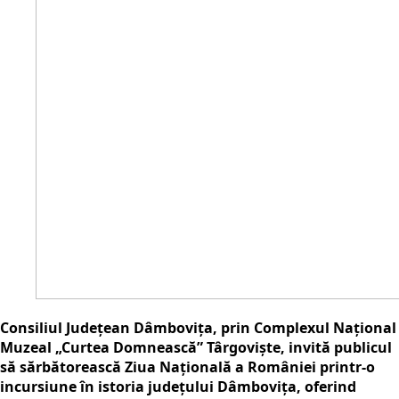
Consiliul Județean Dâmbovița, prin Complexul Național
Muzeal „Curtea Domnească” Târgoviște,
invită publicul
să sărbătorească Ziua Naţională a României printr-o
incursiune în istoria judeţului Dâmboviţa, oferind