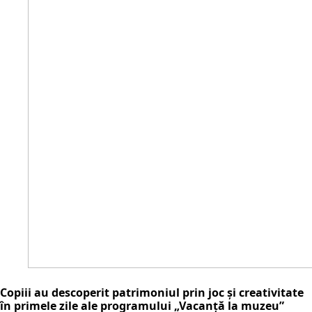
Copiii au descoperit patrimoniul prin joc și creativitate
în primele zile ale programului „Vacanță la muzeu”