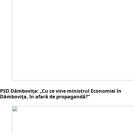
PSD Dâmbovița: „Cu ce vine ministrul Economiei în
Dâmbovița, în afară de propagandă?”