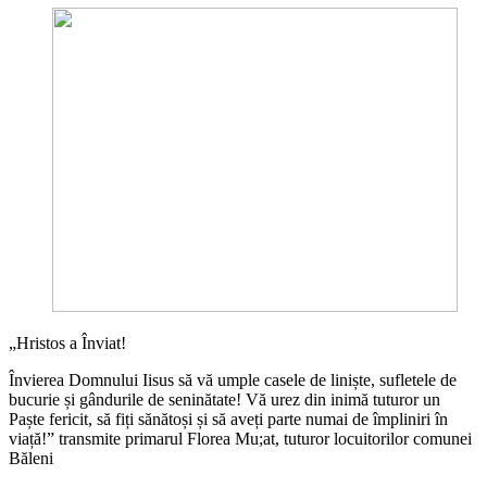
„Hristos a Înviat!
Învierea Domnului Iisus să vă umple casele de liniște, sufletele de
bucurie și gândurile de seninătate! Vă urez din inimă tuturor un
Paște fericit, să fiți sănătoși și să aveți parte numai de împliniri în
viață!” transmite primarul Florea Mu;at, tuturor locuitorilor comunei
Băleni