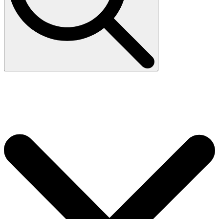
Search
for: