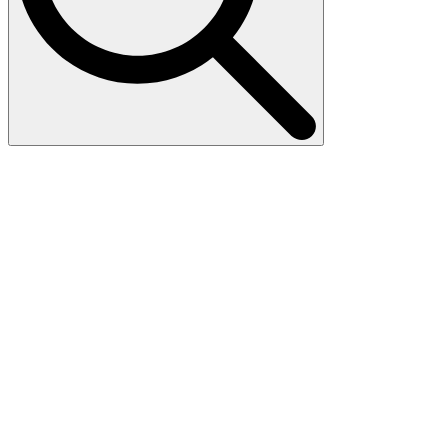
Search
for: