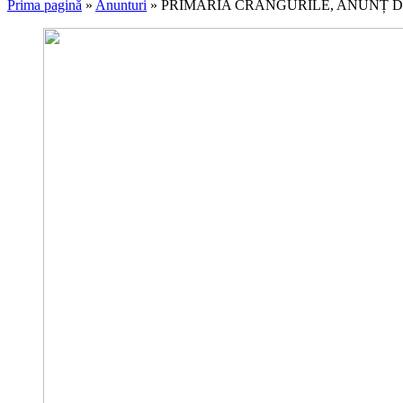
Prima pagină
»
Anunturi
»
PRIMĂRIA CRÂNGURILE, ANUNȚ 