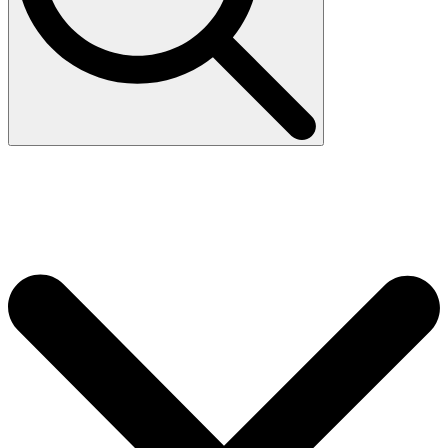
Search
for: