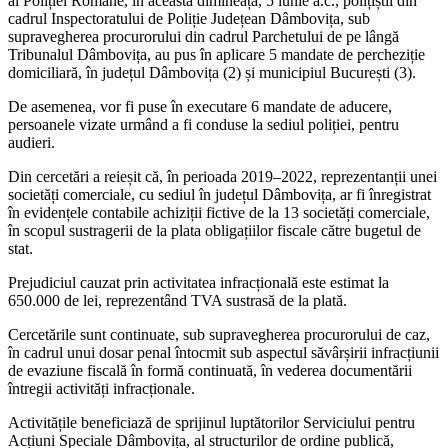
al Poliției Române, în această dimineață, 5 iunie a.c., polițiștii din
cadrul Inspectoratului de Poliție Județean Dâmbovița, sub
supravegherea procurorului din cadrul Parchetului de pe lângă
Tribunalul Dâmbovița, au pus în aplicare 5 mandate de percheziție
domiciliară, în județul Dâmbovița (2) și municipiul București (3).
De asemenea, vor fi puse în executare 6 mandate de aducere,
persoanele vizate urmând a fi conduse la sediul poliției, pentru
audieri.
Din cercetări a reieșit că, în perioada 2019–2022, reprezentanții unei
societăți comerciale, cu sediul în județul Dâmbovița, ar fi înregistrat
în evidențele contabile achiziții fictive de la 13 societăți comerciale,
în scopul sustragerii de la plata obligațiilor fiscale către bugetul de
stat.
Prejudiciul cauzat prin activitatea infracțională este estimat la
650.000 de lei, reprezentând TVA sustrasă de la plată.
Cercetările sunt continuate, sub supravegherea procurorului de caz,
în cadrul unui dosar penal întocmit sub aspectul săvârșirii infracțiunii
de evaziune fiscală în formă continuată, în vederea documentării
întregii activități infracționale.
Activitățile beneficiază de sprijinul luptătorilor Serviciului pentru
Acțiuni Speciale Dâmbovița, al structurilor de ordine publică,