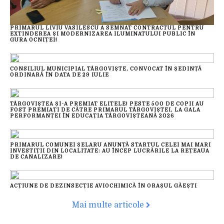
PRIMARUL LIVIU VASILESCU A SEMNAT CONTRACTUL PENTRU
EXTINDEREA ȘI MODERNIZAREA ILUMINATULUI PUBLIC ÎN
GURA OCNIȚEI!
CONSILIUL MUNICIPIAL TÂRGOVIȘTE, CONVOCAT ÎN ȘEDINȚĂ
ORDINARĂ ÎN DATA DE 29 IULIE
TÂRGOVIȘTEA ȘI-A PREMIAT ELITELE! PESTE 500 DE COPII AU
FOST PREMIAȚI DE CĂTRE PRIMARUL TÂRGOVIȘTEI, LA GALA
PERFORMANȚEI ÎN EDUCAȚIA TÂRGOVIȘTEANĂ 2026
PRIMARUL COMUNEI ȘELARU ANUNȚĂ STARTUL CELEI MAI MARI
INVESTIȚII DIN LOCALITATE: AU ÎNCEP LUCRĂRILE LA REȚEAUA
DE CANALIZARE!
ACȚIUNE DE DEZINSECȚIE AVIOCHIMICĂ ÎN ORAȘUL GĂEȘTI
Mai multe articole