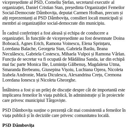
vicepreședinte al PSD, Corneliu Ștefan, secretarul executiv al
organizației, Daniel Cristian Stan, președinta Organizației Femeilor
Social-Democrate Dâmbovița, deputat Carmen Holban, precum și
alți reprezentanți ai PSD Dâmbovița, consilieri locali municipali și
membri ai organizațiilor social-democrate din municipiu.
În cadrul conferinței a fost aleasă și echipa de conducere a
organizației. În funcțiile de vicepreședinte au fost desemnate Doina
Boboacă, Agnes Erich, Ramona Voinescu, Elena Sprințaru,
Loredana Balache, Georgeta Stan, Gabriela Barău, Ileana
Neculăescu, Gabriela Costescu, Mihaela Vulpoi și Ramona Vârlan.
Funcția de secretar va fi ocupată de Mădălina Sanda, iar din echipă
mai fac parte Monica Ilie, Luminița Gălbenuș, Magdalena Utma,
Smaranda Brebeanu, Giusepina Vișoiu, Luchiana Oprea, Nicoleta
Izabela Andronie, Maria Diculescu, Alexandrina Crețu, Cremona
Loredana Ionescu și Nicoleta Gheorghe.
Întâlnirea a fost și un prilej de discuție despre cât de importantă este
implicarea femeilor în viața publică, în administrație și în proiectele
care privesc municipiul Târgoviște.
PSD Dâmbovița susține o prezență cât mai consistentă a femeilor în
viața publică și în deciziile care privesc comunitatea locală.
PSD Dâmbovița