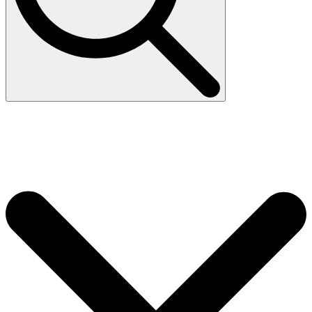
Search
for: