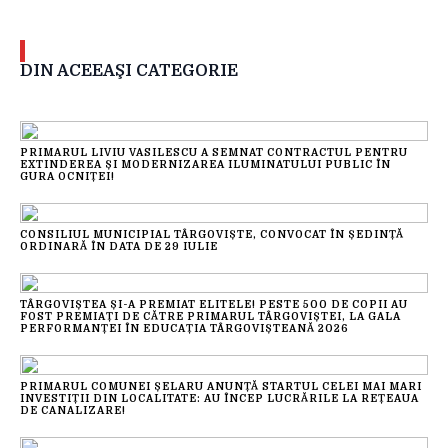
DIN ACEEAŞI CATEGORIE
PRIMARUL LIVIU VASILESCU A SEMNAT CONTRACTUL PENTRU
EXTINDEREA ȘI MODERNIZAREA ILUMINATULUI PUBLIC ÎN
GURA OCNIȚEI!
CONSILIUL MUNICIPIAL TÂRGOVIȘTE, CONVOCAT ÎN ȘEDINȚĂ
ORDINARĂ ÎN DATA DE 29 IULIE
TÂRGOVIȘTEA ȘI-A PREMIAT ELITELE! PESTE 500 DE COPII AU
FOST PREMIAȚI DE CĂTRE PRIMARUL TÂRGOVIȘTEI, LA GALA
PERFORMANȚEI ÎN EDUCAȚIA TÂRGOVIȘTEANĂ 2026
PRIMARUL COMUNEI ȘELARU ANUNȚĂ STARTUL CELEI MAI MARI
INVESTIȚII DIN LOCALITATE: AU ÎNCEP LUCRĂRILE LA REȚEAUA
DE CANALIZARE!