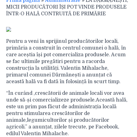
Prima pagină
»
Administratie
»
LA DĂRMĂNEȘTI,
MICII PRODUCĂTORI ÎȘI POT VINDE PRODUSELE
ÎNTR-O HALĂ CONTRUITĂ DE PRIMĂRIE
Pentru a veni în sprijinul producătorilor locali,
primăria a construit în centrul comunei o hală, în
care aceștia își pot comercializa produsele. Acum
se fac ultimile pregătiri pentru a racorda
construcția la utilități. Valentin Mihalache,
primarul comunei Dărmănești a anunțat că
această hală va fi dată în folosință în scurt timp.
“În curând ,crescătorii de animale locali vor avea
unde să-și comercializeze produsele.Această hală,
este un prim pas făcut de administrația locală
pentru stimularea crescătorilor de
animale,legumicultorilor și producătorilor
agricoli.” a anunțat, zilele trecute, pe Facebook,
edilul Valentin Mihalache.