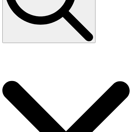
Search
for: