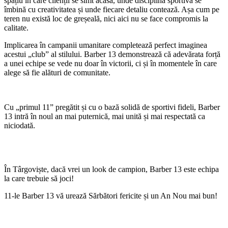
spațiu în care clienții se simt acasă, unde disciplina sportivă se
îmbină cu creativitatea și unde fiecare detaliu contează. Așa cum pe
teren nu există loc de greșeală, nici aici nu se face compromis la
calitate.
Implicarea în campanii umanitare completează perfect imaginea
acestui „club” al stilului. Barber 13 demonstrează că adevărata forță
a unei echipe se vede nu doar în victorii, ci și în momentele în care
alege să fie alături de comunitate.
Cu „primul 11” pregătit și cu o bază solidă de sportivi fideli, Barber
13 intră în noul an mai puternică, mai unită și mai respectată ca
niciodată.
În Târgoviște, dacă vrei un look de campion, Barber 13 este echipa
la care trebuie să joci!
11-le Barber 13 vă urează Sărbători fericite și un An Nou mai bun!