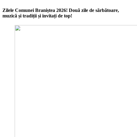
Zilele Comunei Braniștea 2026! Două zile de sărbătoare,
muzică și tradiții și invitați de top!