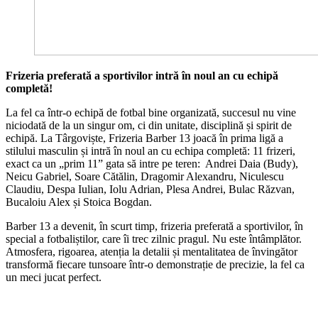
Frizeria preferată a sportivilor intră în noul an cu echipă
completă!
La fel ca într-o echipă de fotbal bine organizată, succesul nu vine
niciodată de la un singur om, ci din unitate, disciplină și spirit de
echipă. La Târgoviște, Frizeria Barber 13 joacă în prima ligă a
stilului masculin și intră în noul an cu echipa completă: 11 frizeri,
exact ca un „prim 11” gata să intre pe teren: Andrei Daia (Budy),
Neicu Gabriel, Soare Cătălin, Dragomir Alexandru, Niculescu
Claudiu, Despa Iulian, Iolu Adrian, Plesa Andrei, Bulac Răzvan,
Bucaloiu Alex și Stoica Bogdan.
Barber 13 a devenit, în scurt timp, frizeria preferată a sportivilor, în
special a fotbaliștilor, care îi trec zilnic pragul. Nu este întâmplător.
Atmosfera, rigoarea, atenția la detalii și mentalitatea de învingător
transformă fiecare tunsoare într-o demonstrație de precizie, la fel ca
un meci jucat perfect.