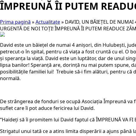
ÎMPREUNĂ ÎI PUTEM READUC
Prima pagină
»
Actualitate
»
DAVID, UN BĂIEȚEL DE NUMAI 
URGENTĂ DE NOI TOȚI! ÎMPREUNĂ ÎI PUTEM READUCE ZÂM
David este un băiețel de numai 4 anișori, din Hulubești, ju
petrecut-o în spital, pentru că viața a fost cruntă cu el. O b
și speranța la viață. David este un luptător, dar de unul sin
lipsa banilor! Speranță are, dorință nu mai putem spune, da
posibilitățile familiei lui! Trebuie să-i fim alături, pentru c
normală.
De strângerea de fonduri se ocupă Asociația Împreună va fi 
suflet care îi pot aduce fericirea lui David.
“Haideți să îi promitem lui David faptul că ÎMPREUNĂ VA FI 
Strigatul unui tată ce a atins limita disperării a ajuns până l