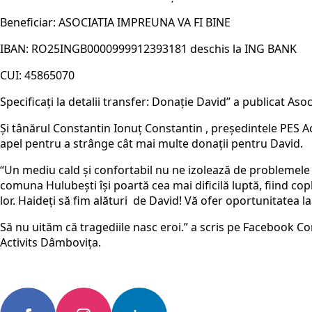
Beneficiar: ASOCIATIA IMPREUNA VA FI BINE
IBAN: RO25INGB0000999912393181 deschis la ING BANK
CUI: 45865070
Specificați la detalii transfer: Donație David” a publicat Aso
Și tânărul Constantin Ionuț Constantin , președintele PES Ac
apel pentru a strânge cât mai multe donații pentru David.
“Un mediu cald și confortabil nu ne izolează de problemele s
comuna Hulubești își poartă cea mai dificilă luptă, fiind cop
lor. Haideți să fim alături de David! Vă ofer oportunitate
Să nu uităm că tragediile nasc eroi.” a scris pe Facebook C
Activits Dâmbovița.