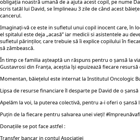
obligația noastră umană de a ajuta acest copil, pe nume Da
scris tatăl lui David, se împlineau 3 zile de când acest băieț
cancerul.
Imaginați-vă ce este in sufletul unui copil inocent care, în l
el spitalul este deja „acasă” iar medicii si asistentele au deve
sufletul părinților, care trebuie să îi explice copilului în fie
să zâmbească.
În timp ce familia așteaptă un răspuns pentru o șansă la viat
Gustavrosi din Franța, aceștia își epuizează fiecare resursă 
Momentan, băiețelul este internat la Institutul Oncologic B
Lipsa de resurse financiare îl desparte pe David de o șansă 
Apelăm la voi, la puterea colectivă, pentru a-i oferi o șansă l
Puțin de la fiecare pentru salvarea unei vieți! #împreunăvaf
Donațiile se pot face astfel :
Transfer bancar in contul Asociației