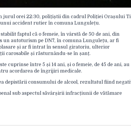
în jurul orei 22:30, polițiștii din cadrul Poliției Orașului T
ea unui accident rutier în comuna Lungulețu.
 stabilit faptul că o femeie, în vârstă de 50 de ani, din
us un autoturism pe DN7, în comuna Lungulețu, ar fi
asare și ar fi intrat în sensul giratoriu, ulterior
ții carosabile și răsturnându-se în șanț.
 cuprinse între 5 și 14 ani, și o femeie, de 45 de ani, au
pentru acordarea de îngrijiri medicale.
a depistării consumului de alcool, rezultatul fiind negati
 penal sub aspectul săvârșirii infracțiunii de vătămare