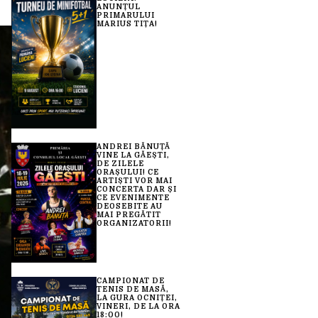
ANUNȚUL
PRIMARULUI
MARIUS TIȚA!
ANDREI BĂNUȚĂ
VINE LA GĂEȘTI,
DE ZILELE
ORAȘULUI! CE
ARTIȘTI VOR MAI
CONCERTA DAR ȘI
CE EVENIMENTE
DEOSEBITE AU
MAI PREGĂTIT
ORGANIZATORII!
CAMPIONAT DE
TENIS DE MASĂ,
LA GURA OCNIȚEI,
VINERI, DE LA ORA
18:00!