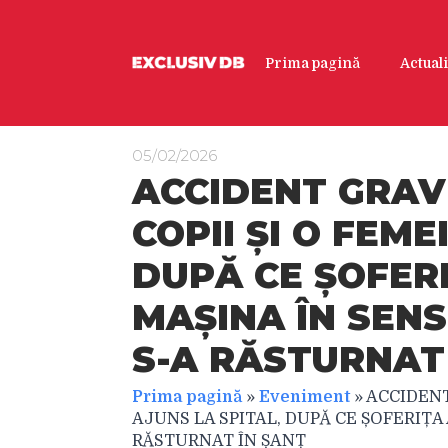
Prima pagină
Actuali
05/02/2026
ACCIDENT GRAV
COPII ȘI O FEME
DUPĂ CE ȘOFERI
MAȘINA ÎN SENS
S-A RĂSTURNAT
Prima pagină
»
Eveniment
»
ACCIDENT
AJUNS LA SPITAL, DUPĂ CE ȘOFERIȚA 
RĂSTURNAT ÎN ȘANȚ