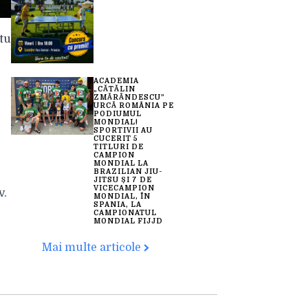
itu
ACADEMIA
„CĂTĂLIN
ZMĂRĂNDESCU”
URCĂ ROMÂNIA PE
PODIUMUL
MONDIAL!
SPORTIVII AU
CUCERIT 5
TITLURI DE
CAMPION
MONDIAL LA
BRAZILIAN JIU-
JITSU ȘI 7 DE
VICECAMPION
v.
MONDIAL, ÎN
SPANIA, LA
CAMPIONATUL
MONDIAL FIJJD
Mai multe articole