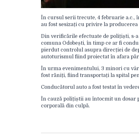
În cursul serii trecute, 4 februarie a.c., 
au fost sesizați cu privire la producer
Din verificările efectuate de polițiști, s-a
comuna Odobești, în timp ce ar fi cond
pierdut controlul asupra direcției de depl
autoturismul fiind proiectat în afara păr
În urma evenimentului, 3 minori cu vârste
fost răniți, fiind transportați la spital 
Conducătorul auto a fost testat în vedere
În cauză polițiștii au întocmit un dosar
corporală din culpă.