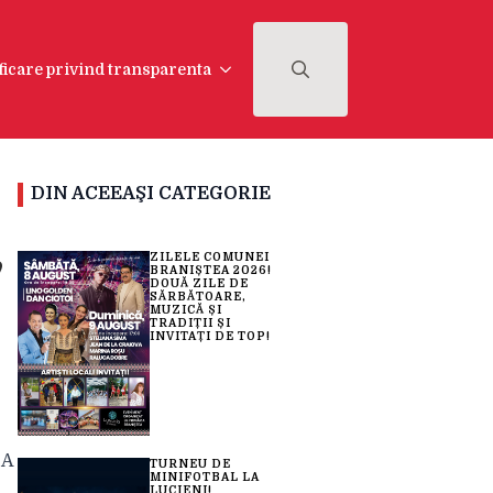
ficare privind transparenta
Search
for:
DIN ACEEAŞI CATEGORIE
,
ZILELE COMUNEI
BRANIȘTEA 2026!
DOUĂ ZILE DE
SĂRBĂTOARE,
MUZICĂ ȘI
TRADIȚII ȘI
INVITAȚI DE TOP!
-A
TURNEU DE
MINIFOTBAL LA
LUCIENI!