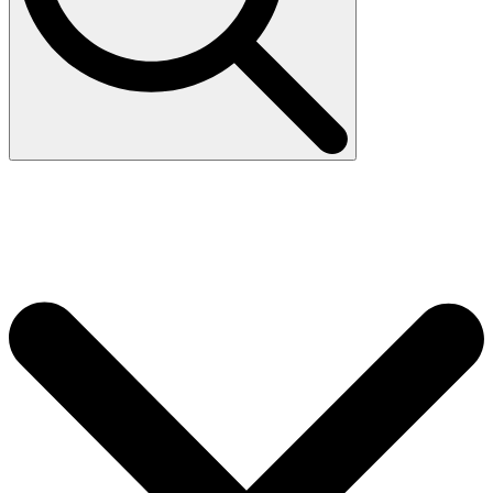
Search
for: