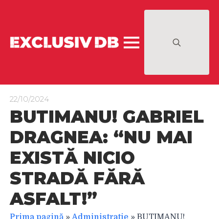
Search
for:
22/10/2024
BUTIMANU! GABRIEL
DRAGNEA: “NU MAI
EXISTĂ NICIO
STRADĂ FĂRĂ
ASFALT!”
Prima pagină
»
Administratie
»
BUTIMANU!