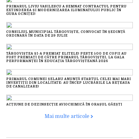
PRIMARUL LIVIU VASILESCU A SEMNAT CONTRACTUL PENTRU
EXTINDEREA ȘI MODERNIZAREA ILUMINATULUI PUBLIC ÎN
GURA OCNIȚEI!
CONSILIUL MUNICIPIAL TÂRGOVIȘTE, CONVOCAT ÎN ȘEDINȚĂ
ORDINARĂ ÎN DATA DE 29 IULIE
TÂRGOVIȘTEA ȘI-A PREMIAT ELITELE! PESTE 500 DE COPII AU
FOST PREMIAȚI DE CĂTRE PRIMARUL TÂRGOVIȘTEI, LA GALA
PERFORMANȚEI ÎN EDUCAȚIA TÂRGOVIȘTEANĂ 2026
PRIMARUL COMUNEI ȘELARU ANUNȚĂ STARTUL CELEI MAI MARI
INVESTIȚII DIN LOCALITATE: AU ÎNCEP LUCRĂRILE LA REȚEAUA
DE CANALIZARE!
ACȚIUNE DE DEZINSECȚIE AVIOCHIMICĂ ÎN ORAȘUL GĂEȘTI
Mai multe articole