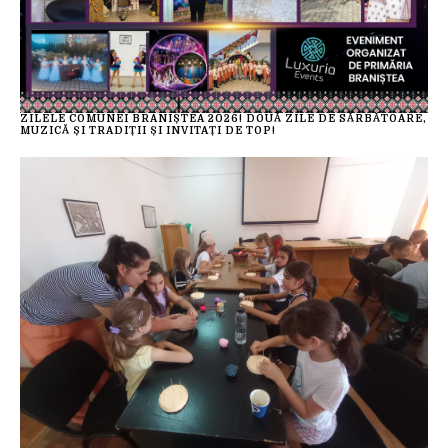
ZILELE COMUNEI BRANIȘTEA 2026! DOUĂ ZILE DE SĂRBĂTOARE,
MUZICĂ ȘI TRADIȚII ȘI INVITAȚI DE TOP!