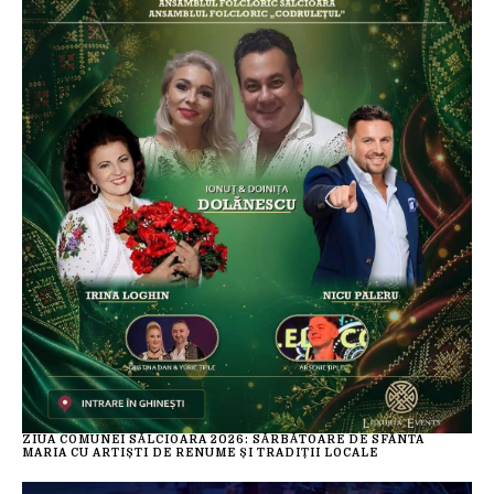
ZIUA COMUNEI SĂLCIOARA 2026: SĂRBĂTOARE DE SFÂNTA
MARIA CU ARTIȘTI DE RENUME ȘI TRADIȚII LOCALE