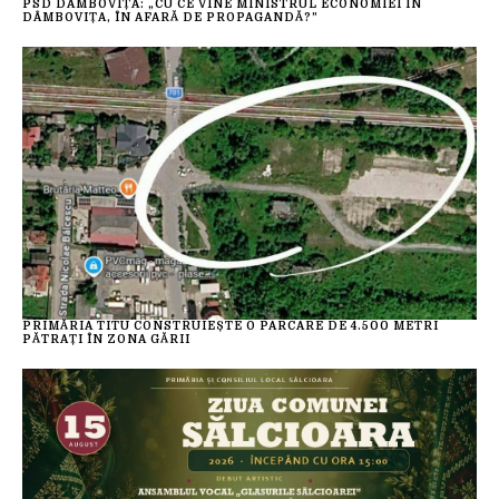
PSD DÂMBOVIȚA: „CU CE VINE MINISTRUL ECONOMIEI ÎN
DÂMBOVIȚA, ÎN AFARĂ DE PROPAGANDĂ?”
PRIMĂRIA TITU CONSTRUIEȘTE O PARCARE DE 4.500 METRI
PĂTRAȚI ÎN ZONA GĂRII